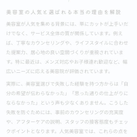
美容室ごとのカット技術の違いを徹底分析
美容室の人気と選ばれる本当の理由を解説
大宮の美容院でカットが上手い理由と特徴
美容室が人気を集める背景には、単にカットが上手いだ
浦和で人気の美容院が重視する技術力とは
けでなく、サービス全体の質が関係しています。例え
カットが得意な美容室を見極めるチェック
ば、丁寧なカウンセリングや、ライフスタイルに合わせ
ポイント
た提案力、居心地の良い空間づくりが重視されていま
す。特に最近は、メンズ対応やお子様連れ歓迎など、幅
美容室のカット技術を選ぶ際の評価基準と
広いニーズに応える美容院が評価されています。
は
自分に合う美容室を見極めるシンプルな方法
実際に、美容室選びで失敗した経験を持つ方からは「自
美容室選びは自分に合う条件整理が大事
分の希望が伝わらなかった」「思った通りの仕上がりに
ならなかった」という声も少なくありません。こうした
人気美容院の特徴から自分に合うお店を探
失敗を防ぐためには、事前のカウンセリングの充実度
す
や、アフターケアの説明、スタッフの接客態度もチェッ
美容室ランキングを活用した選び方のコツ
クポイントとなります。人気美容室では、これらの点を
サロンの雰囲気や口コミをどう活用するか