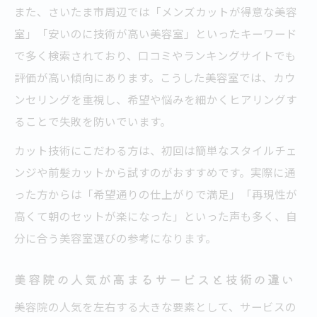
また、さいたま市周辺では「メンズカットが得意な美容
ツ
室」「安いのに技術が高い美容室」といったキーワード
メンズでも入りやすい美容院の選び方ポイ
で多く検索されており、口コミやランキングサイトでも
ント
評価が高い傾向にあります。こうした美容室では、カウ
美容室人気ランキングを活用した比較方法
ンセリングを重視し、希望や悩みを細かくヒアリングす
美容院のサービス内容と口コミを比較しよ
ることで失敗を防いでいます。
う
カット技術にこだわる方は、初回は簡単なスタイルチェ
理想を叶える美容室と出会うための新常識
ンジや前髪カットから試すのがおすすめです。実際に通
美容室選びに新常識！理想のサロン発見法
った方からは「希望通りの仕上がりで満足」「再現性が
人気美容院の最新トレンドを押さえた選び
高くて朝のセットが楽になった」といった声も多く、自
方
分に合う美容室選びの参考になります。
美容院ランキングだけに頼らない選択基準
とは
美容院の人気が高まるサービスと技術の違い
自分の条件に合う美容室を探す新たな視点
美容院の人気を左右する大きな要素として、サービスの