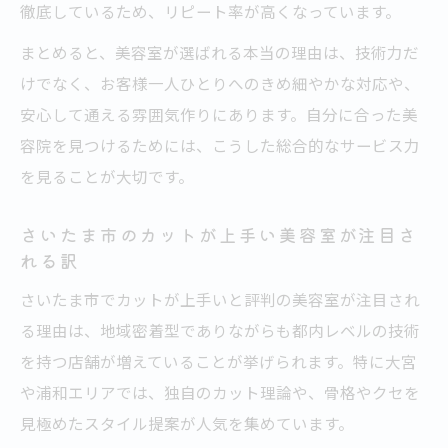
徹底しているため、リピート率が高くなっています。
美容院の予約前に確認したいポイントまと
まとめると、美容室が選ばれる本当の理由は、技術力だ
め
けでなく、お客様一人ひとりへのきめ細やかな対応や、
口コミで評判が高い美容室の特徴とは何か
安心して通える雰囲気作りにあります。自分に合った美
口コミで高評価な美容室が重視するポイン
容院を見つけるためには、こうした総合的なサービス力
ト
を見ることが大切です。
美容室の口コミ数と信頼性の関係を知る
さいたま市美容室ランキングで見る評判の
さいたま市のカットが上手い美容室が注目さ
傾向
れる訳
口コミ評価の高い美容院の共通点を解析
さいたま市でカットが上手いと評判の美容室が注目され
評判が安定している美容室の特徴を比較
る理由は、地域密着型でありながらも都内レベルの技術
を持つ店舗が増えていることが挙げられます。特に大宮
美容院選びに迷った時の比較ポイントまとめ
や浦和エリアでは、独自のカット理論や、骨格やクセを
美容室の価格や予約のしやすさを徹底比較
見極めたスタイル提案が人気を集めています。
カット技術と通いやすさで美容室を選ぶコ