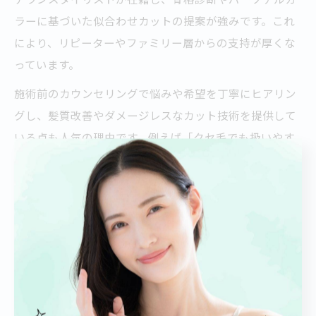
ラーに基づいた似合わせカットの提案が強みです。これ
により、リピーターやファミリー層からの支持が厚くな
っています。
施術前のカウンセリングで悩みや希望を丁寧にヒアリン
グし、髪質改善やダメージレスなカット技術を提供して
いる点も人気の理由です。例えば「クセ毛でも扱いやす
くなった」「毎朝のスタイリングが楽になった」といっ
た具体的な成功例が多く、安心して任せられる環境が整
っています。
注意点として、人気サロンは施術メニューが多彩な分、
料金や施術時間も幅広いので、事前に公式サイトや口コ
ミで確認するのがおすすめです。自分のライフスタイル
や予算に合った美容院選びが、満足度アップにつながり