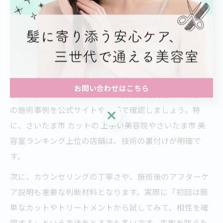
ます。
カットが得意な美容室を見極めるチェックポ
イント
美容院 人気を左右する「カットが得意な美容室」を見極
めるには、いくつかのチェックポイントがあります。ま
お問い合わせはこちら
ず、スタイリストのキャリアや技術認定資格、これまで
の施術事例を公式サイトやSNSで確認しましょう。特
お問い合わせはこちら
に、さいたま市 カットの 上手い美容院やさいたま市 美
容室ランキング上位の店舗は、技術の裏付けが明確で
す。
次に、カウンセリングの丁寧さや、施術後のアフターケ
ア説明も重要な判断材料となります。実際に「初回は簡
単なカットやトリートメントから試してみて、相性を確
認する」という方法をとる方も多いです。失敗を防ぐた