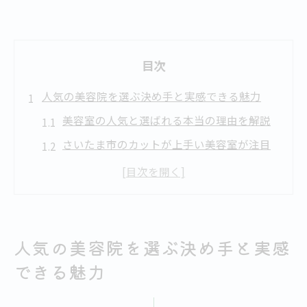
目次
人気の美容院を選ぶ決め手と実感できる魅力
美容室の人気と選ばれる本当の理由を解説
さいたま市のカットが上手い美容室が注目
される訳
美容院の人気が高まるサービスと技術の違
い
ここから近くの美容室人気の秘密とは何か
人気の美容院を選ぶ決め手と実感
口コミで話題の美容室が持つ魅力を徹底比
できる魅力
較
美容室選びで注目したいカット技術の違い