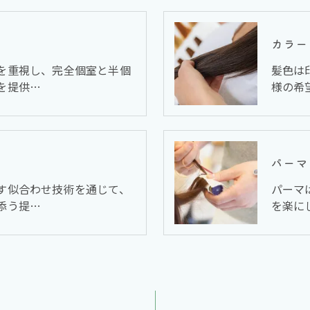
カラー
を重視し、完全個室と半個
髪色は
を提供…
様の希
パーマ
す似合わせ技術を通じて、
パーマ
添う提…
を楽に