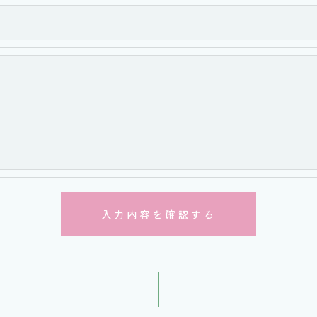
、適切に安全管理対策を実施します。
＞
た当社のサービスをご提供できない場合がございますので予め
続について＞
除・利用停止の手続を定めさせて頂いております。
ます。
的手続きにつきましては、お電話でお問合せ下さい。
お問い合わせはこちら