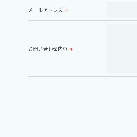
メールアドレス
※
＜個人情報の安全管理＞
当社では、個人情報の漏洩等がなされないよう
＜個人情報を与えなかった場合に生じる結果
お問い合わせ内容
※
必要な情報を頂けない場合は、それに対応し
＜個人情報の開示･訂正・削除･利用停止の手
当社では、お客様の個人情報の開示･訂正･削
ご本人である事を確認のうえ、対応させて頂き
個人情報の開示･訂正･削除・利用停止の具体