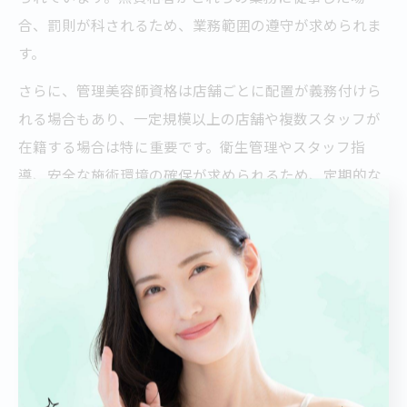
合、罰則が科されるため、業務範囲の遵守が求められま
す。
さらに、管理美容師資格は店舗ごとに配置が義務付けら
れる場合もあり、一定規模以上の店舗や複数スタッフが
在籍する場合は特に重要です。衛生管理やスタッフ指
導、安全な施術環境の確保が求められるため、定期的な
講習や法改正情報の確認も欠かせません。
法律違反が発覚すると、店舗の営業停止や罰金などのリ
スクがあります。安心して働き続けるためには、最新の
法令や制度を常に確認し、正しい知識を持った上で業務
を遂行することが不可欠です。
資格なしで従事できる美容関連の仕事を紹介