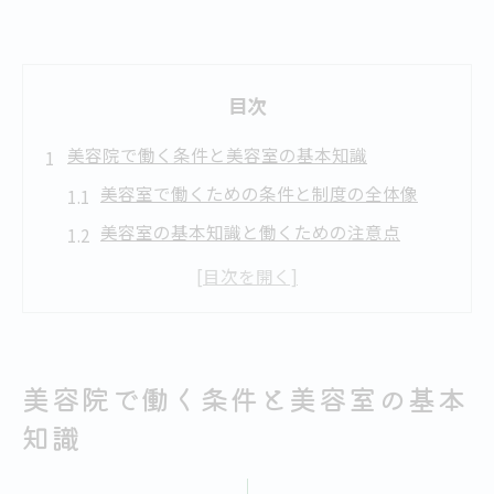
目次
美容院で働く条件と美容室の基本知識
美容室で働くための条件と制度の全体像
美容室の基本知識と働くための注意点
美容室で必要な資格や制度のポイント解説
美容院の職場環境と働き方の特徴について
美容師資格が必要となる理由とその重要性
資格が必要な美容室業務と無資格でできる範囲
美容院で働く条件と美容室の基本
美容室業務で資格が求められる具体的な内
知識
容