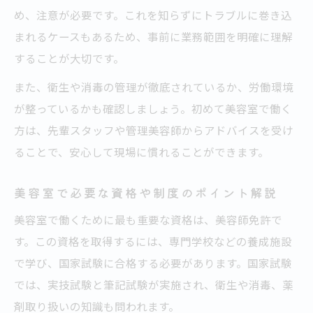
法
め、注意が必要です。これを知らずにトラブルに巻き込
美容師になるためのスキルアップと実践例
まれるケースもあるため、事前に業務範囲を明確に理解
中学生から始める美容師への進路選択のヒ
することが大切です。
ント
また、衛生や消毒の管理が徹底されているか、労働環境
美容室で必要な能力を今から身につけるコ
が整っているかも確認しましょう。初めて美容室で働く
ツ
方は、先輩スタッフや管理美容師からアドバイスを受け
美容師資格のための学習計画とモチベ維持
ることで、安心して現場に慣れることができます。
法
美容室で必要な資格や制度のポイント解説
現場で活躍する美容師に必要な能力ややりがい
美容室で働くために最も重要な資格は、美容師免許で
美容室現場で求められる能力とやりがいの
す。この資格を取得するには、専門学校などの養成施設
実態
で学び、国家試験に合格する必要があります。国家試験
美容師として活躍するための接客力と提案
では、実技試験と筆記試験が実施され、衛生や消毒、薬
力
剤取り扱いの知識も問われます。
美容室で伸ばすべき技術力と継続学習の重