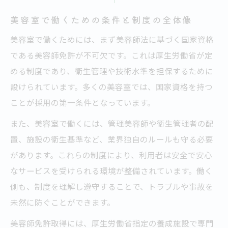
無資格でできる美容室内の業務とその範囲
美容室で働くための条件と制度の全体像
美容師資格と無資格業務の違いを正しく知
る
美容室で働くためには、まず美容師法に基づく国家資格
美容室での業務制限と法律のポイント解説
である美容師免許が不可欠です。これは厚生労働省が定
める制度であり、衛生管理や技術水準を担保するために
資格なしで従事できる美容関連の仕事を紹
設けられています。多くの美容室では、国家資格を持つ
介
ことが採用の第一条件となっています。
美容師資格取得に求められる準備と進路選択
美容師資格取得に必要な準備と進路の選び
また、美容室で働くには、管理美容師や衛生管理者の配
方
置、施設の衛生基準など、業界独自のルールも守る必要
があります。これらの制度により、利用者は安全で安心
美容室で働くための専門学校や通信課程の
なサービスを受けられる環境が整備されています。働く
特徴
側も、制度を理解し遵守することで、トラブルや事故を
中学生からできる美容師になるための準備
未然に防ぐことができます。
方法
美容師免許取得には、厚生労働省指定の養成施設で専門
美容師になるために今から始める学習と対