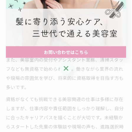
美容業界には、美容師免許がなくても従事できる仕事が
あります。たとえば、エステティシャンやネイリスト、
アイリスト、化粧品販売員などは、原則として国家資格
が不要です。これらの職種は、美容に関心があるもの
の、すぐに資格取得が難しい方や、異なる分野でキャリ
アを積みたい方に適しています。
お問い合わせはこちら
また、美容室内の受付やアシスタント業務、清掃スタッ
お問い合わせはこちら
フなども無資格で始められます。働きながら業界の流れ
や現場の雰囲気を学び、将来的に資格取得を目指す方も
多いです。
資格がなくても挑戦できる美容関連の仕事は多様に存在
しますが、仕事内容や責任範囲をしっかり理解し、自分
に合ったキャリアパスを描くことが大切です。未経験か
らスタートした先輩の体験談や現場の声も、進路選択時