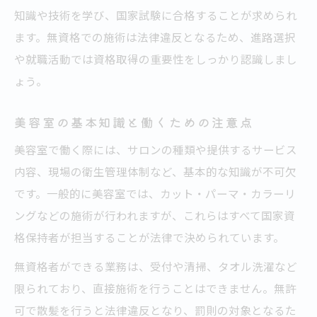
知識や技術を学び、国家試験に合格することが求められ
策
ます。無資格での施術は法律違反となるため、進路選択
美容室業界で求められるスキルと進路の考
や就職活動では資格取得の重要性をしっかり認識しまし
え方
ょう。
無許可で散髪は可能かを制度から解説
美容室での散髪は無許可で可能か法的に整
美容室の基本知識と働くための注意点
理
美容室で働く際には、サロンの種類や提供するサービス
無資格者ができる美容室業務とその注意点
内容、現場の衛生管理体制など、基本的な知識が不可欠
美容室の無許可営業に関する制度上のリス
です。一般的に美容室では、カット・パーマ・カラーリ
ク
ングなどの施術が行われますが、これらはすべて国家資
美容室で散髪を行う際の必要な許可と条件
格保持者が担当することが法律で決められています。
無資格で働く場合の美容室利用のポイント
無資格者ができる業務は、受付や清掃、タオル洗濯など
美容師になるために今からできることとは
限られており、直接施術を行うことはできません。無許
美容室で働く夢に向け今からできる準備方
可で散髪を行うと法律違反となり、罰則の対象となるた