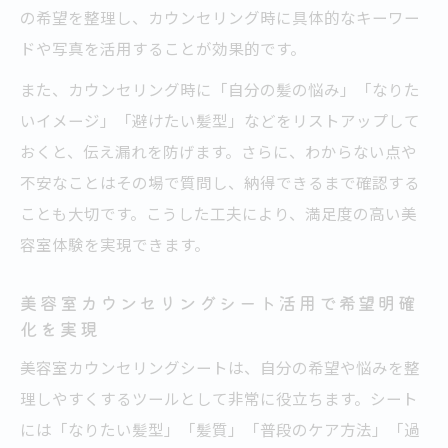
美容室カウンセリング時の悩み共有の仕方
の希望を整理し、カウンセリング時に具体的なキーワー
を紹介
ドや写真を活用することが効果的です。
美容室カウンセリングでイメージ通りを実
また、カウンセリング時に「自分の髪の悩み」「なりた
現する秘訣
いイメージ」「避けたい髪型」などをリストアップして
美容室での相談時に押さえたいポイントと
おくと、伝え漏れを防げます。さらに、わからない点や
注意点
不安なことはその場で質問し、納得できるまで確認する
カウンセリングシート活用術で希望を明確に伝
ことも大切です。こうした工夫により、満足度の高い美
える
容室体験を実現できます。
美容室カウンセリングシートで希望を整理
美容室カウンセリングシート活用で希望明確
するコツ
化を実現
美容室カウンセリングシートの書き方と活
美容室カウンセリングシートは、自分の希望や悩みを整
用法を解説
理しやすくするツールとして非常に役立ちます。シート
美容室カウンセリングシートで悩みを明確
には「なりたい髪型」「髪質」「普段のケア方法」「過
に伝える