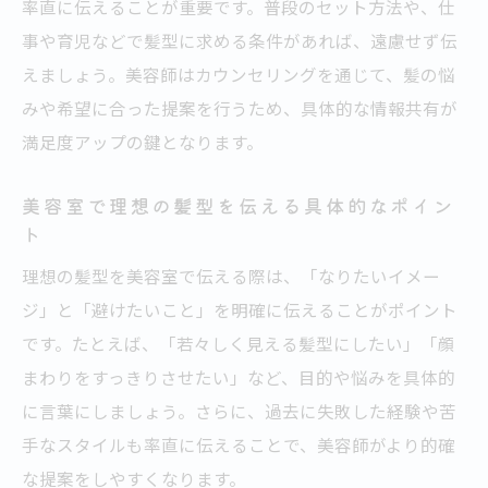
初めてでも安心できる伝え方のコツを解説
率直に伝えることが重要です。普段のセット方法や、仕
事や育児などで髪型に求める条件があれば、遠慮せず伝
初めての美容室カウンセリングで緊張を和
えましょう。美容師はカウンセリングを通じて、髪の悩
らげる方法
みや希望に合った提案を行うため、具体的な情報共有が
美容室で失敗しない伝え方のポイントを押
満足度アップの鍵となります。
さえる
美容室カウンセリングでよく聞かれること
美容室で理想の髪型を伝える具体的なポイン
の準備術
ト
美容室での写真やイメージ活用のベストな
理想の髪型を美容室で伝える際は、「なりたいイメー
伝え方
ジ」と「避けたいこと」を明確に伝えることがポイント
美容室カウンセリングで避けたいNG表現と
です。たとえば、「若々しく見える髪型にしたい」「顔
は
まわりをすっきりさせたい」など、目的や悩みを具体的
美容室カウンセリングのみの活用法とその魅力
に言葉にしましょう。さらに、過去に失敗した経験や苦
美容室カウンセリングのみ活用のメリット
手なスタイルも率直に伝えることで、美容師がより的確
を徹底解説
な提案をしやすくなります。