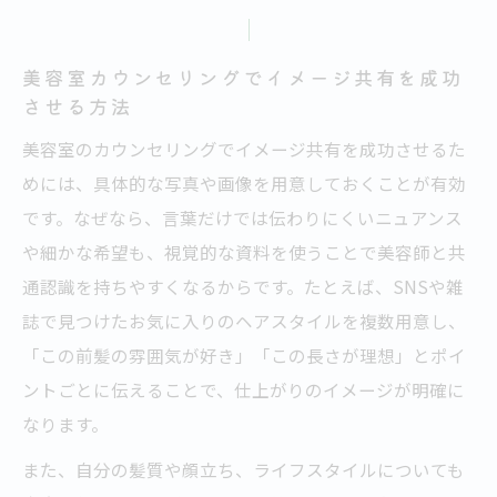
失敗を防ぐ美容室での事前準備と伝え方の
コツ
美容室カウンセリングでイメージ共有を成功
美容室カウンセリングが満足度を左右する理由
させる方法
美容室カウンセリングが仕上がり満足度を
美容室のカウンセリングでイメージ共有を成功させるた
決める要素
めには、具体的な写真や画像を用意しておくことが有効
美容室でのヒアリング力が信頼感を生む理
です。なぜなら、言葉だけでは伝わりにくいニュアンス
由とは
や細かな希望も、視覚的な資料を使うことで美容師と共
美容室カウンセリングで要望を正確に伝え
通認識を持ちやすくなるからです。たとえば、SNSや雑
る重要性
誌で見つけたお気に入りのヘアスタイルを複数用意し、
「この前髪の雰囲気が好き」「この長さが理想」とポイ
美容室カウンセリング時間が満足度に与え
ントごとに伝えることで、仕上がりのイメージが明確に
る影響
なります。
美容室カウンセリングのみの選択が効果的
な場合
また、自分の髪質や顔立ち、ライフスタイルについても