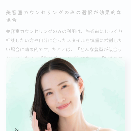
美容室カウンセリングのみの選択が効果的な
場合
美容室カウンセリングのみの利用は、施術前にじっくり
相談したい方や自分に合ったスタイルを慎重に検討した
い場合に効果的です。たとえば、「どんな髪型が似合う
かわからない」「髪のダメージが気になる」「初めての
美容室で不安がある」といった悩みを持つ方におすすめ
です。
カウンセリングのみの予約を活用することで、髪質診断
や施術プランの提案、料金説明などを事前に把握でき、
納得したうえで本格的な施術に進めます。また、美容室
によってはカウンセリングシートを用いて、悩みや希望
を細かく記入できるため、伝え漏れも防げます。