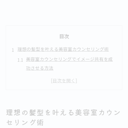
目次
理想の髪型を叶える美容室カウンセリング術
美容室カウンセリングでイメージ共有を成
功させる方法
美容室で理想の髪型を伝える具体的なポイ
ント
美容室カウンセリングでよくある悩みの解
消法
理想の髪型を叶える美容室カウン
美容室カウンセリングシート活用で希望明
セリング術
確化を実現