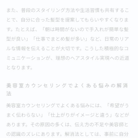
美容室カウンセリングのみ利用時の活用ポ
また、普段のスタイリング方法や生活習慣も共有するこ
イント
とで、自分に合った髪型を提案してもらいやすくなりま
美容室カウンセリングのみで得られる情報
す。たとえば、「朝は時間がないので手入れが簡単な髪
と安心感
型が良い」「仕事でまとめ髪が多い」など、日常のリア
美容室カウンセリングのみ予約時の流れと
ルな情報を伝えることが大切です。こうした積極的なコ
注意点
ミュニケーションが、理想のヘアスタイル実現への近道
となります。
美容室カウンセリングのみを賢く使うおす
すめ方法
美容室カウンセリングでよくある悩みの解消
自分らしいヘアスタイルを相談ですっきり共有
法
美容室カウンセリングで理想のヘア像を具
美容室カウンセリングでよくある悩みには、「希望がう
体化する
まく伝わらない」「仕上がりがイメージと違う」などが
美容室で自分らしい髪型を伝える言い回し
あります。その原因の多くは、伝え方の不足や美容師と
の工夫
の認識のズレにあります。解消法としては、事前に自分