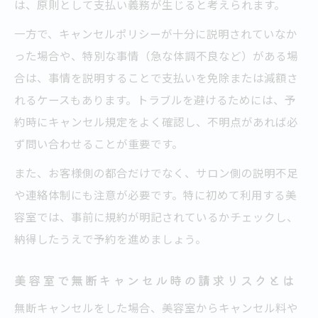
美容室無断キャンセル料金の支払い基準解
は、原則として支払い義務が生じると考えられます。
説
一方で、キャンセルポリシーが十分に説明されていなか
無断キャンセルで損しないために注意すべきポ
った場合や、特別な事情（急な体調不良など）がある場
イント
合は、事情を説明することで支払いを免除または減額さ
美容室無断キャンセル時の損失を防ぐ心得
れるケースもあります。トラブルを避けるためには、予
約時にキャンセル規定をよく確認し、不明点があれば必
美容室予約前に確認すべきキャンセル規約
ず問い合わせることが重要です。
美容室で損をしないための注意ポイント
美容室無断キャンセル料金のリスク管理法
また、お客様側の都合だけでなく、サロン側の説明不足
や連絡体制にも注意が必要です。特に初めて利用する美
美容室予約時のトラブル予防チェック項目
容室では、事前に規約が明記されているかチェックし、
体調不良などやむを得ない事情でキャンセル料
納得したうえで予約を進めましょう。
は免除される？
美容室で体調不良時のキャンセル料免除の
美容室で無断キャンセル時の請求リスクとは
可否
無断キャンセルをした場合、美容室からキャンセル料や
美容室無断キャンセル料金が免除される事