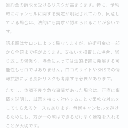
違約金の請求を受けるリスクが高まります。特に、予約
情例
時にキャンセルに関する規定が明記されており、同意し
美容室でやむを得ない場合の相談・交渉ポ
ている場合は、法的にも請求が認められることが多いで
イント
す。
美容室キャンセル理由による料金対応の違
請求額はサロンによって異なりますが、施術料金の一部
い
から全額まで幅があります。支払いを拒否した場合、繰
美容室で免除を求める際の伝え方ポイント
り返しの督促や、場合によっては法的措置に発展する可
能性もゼロではありません。口コミサイトやSNSでの情
報拡散による風評リスクも考慮する必要があります。
ただし、体調不良や急な事情があった場合は、正直に事
情を説明し、誠意を持って対応することで柔軟な対応を
してもらえるケースもあります。無断キャンセルを避け
るためにも、万が一の際はできるだけ早く連絡を入れる
ことが大切です。