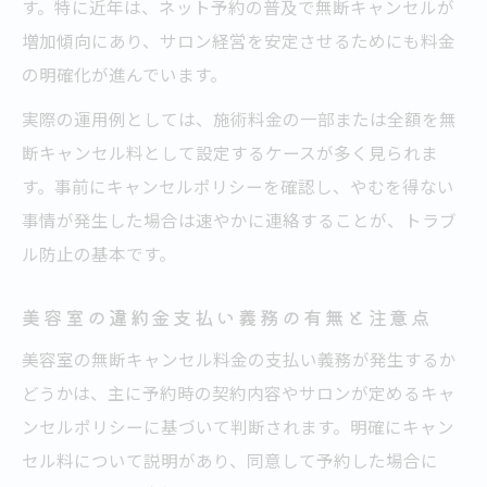
す。特に近年は、ネット予約の普及で無断キャンセルが
美容室での正しい支払い確認ポイント
増加傾向にあり、サロン経営を安定させるためにも料金
美容室でトラブル回避する連絡・交渉術
の明確化が進んでいます。
美容室無断キャンセル後の誠実な対応方法
実際の運用例としては、施術料金の一部または全額を無
美容室の請求金額や支払い方法の確認手順
断キャンセル料として設定するケースが多く見られま
支払い義務はどこで決まる？美容室事情を解説
す。事前にキャンセルポリシーを確認し、やむを得ない
美容室キャンセル料の支払い義務成立条件
事情が発生した場合は速やかに連絡することが、トラブ
とは
ル防止の基本です。
美容室の契約内容とキャンセル規約のポイ
ント
美容室の違約金支払い義務の有無と注意点
美容室で義務が生じる法的根拠を正しく理
美容室の無断キャンセル料金の支払い義務が発生するか
解
どうかは、主に予約時の契約内容やサロンが定めるキャ
美容室のキャンセル規定とお客様の同意確
ンセルポリシーに基づいて判断されます。明確にキャン
認
セル料について説明があり、同意して予約した場合に