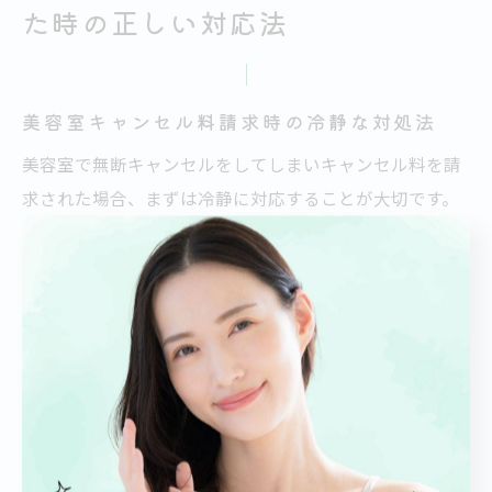
た時の正しい対応法
美容室キャンセル料請求時の冷静な対処法
美容室で無断キャンセルをしてしまいキャンセル料を請
求された場合、まずは冷静に対応することが大切です。
焦って感情的になってしまうと、トラブルが大きくなる
リスクがあります。請求内容や金額、請求方法などをし
っかりと確認しましょう。
もし納得できない場合は、なぜ請求されているのか理由
をサロン側に確認し、自分の事情や体調不良などやむを
得ない理由がある場合は誠実に伝えることが重要です。
多くの美容室ではキャンセルポリシーに基づき請求を行
っているため、まずはポリシーの内容を理解した上で対