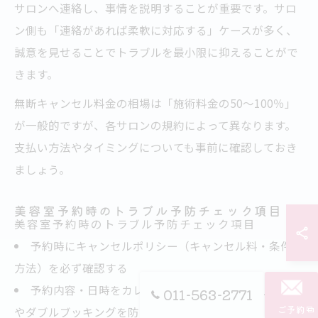
サロンへ連絡し、事情を説明することが重要です。サロ
ン側も「連絡があれば柔軟に対応する」ケースが多く、
誠意を見せることでトラブルを最小限に抑えることがで
きます。
無断キャンセル料金の相場は「施術料金の50～100％」
が一般的ですが、各サロンの規約によって異なります。
支払い方法やタイミングについても事前に確認しておき
ましょう。
美容室予約時のトラブル予防チェック項目
美容室予約時のトラブル予防チェック項目
予約時にキャンセルポリシー（キャンセル料・条件・
方法）を必ず確認する
予約内容・日時をカレンダーやアプリで管理し、忘れ
011-563-2771
ご予約
やダブルブッキングを防ぐ