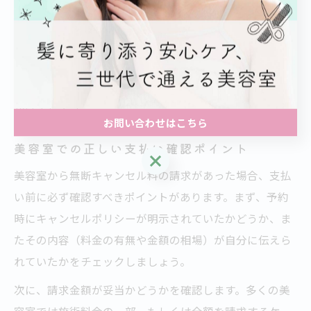
応することが円滑な解決につながります。
例えば、実際に体調不良などで当日連絡ができなかった
ケースでも、後日連絡し事情を説明することで柔軟に対
応してもらえたという事例もあります。冷静な対話を心
がけましょう。
お問い合わせはこちら
美容室での正しい支払い確認ポイント
お問い合わせはこちら
美容室から無断キャンセル料の請求があった場合、支払
い前に必ず確認すべきポイントがあります。まず、予約
時にキャンセルポリシーが明示されていたかどうか、ま
たその内容（料金の有無や金額の相場）が自分に伝えら
れていたかをチェックしましょう。
次に、請求金額が妥当かどうかを確認します。多くの美