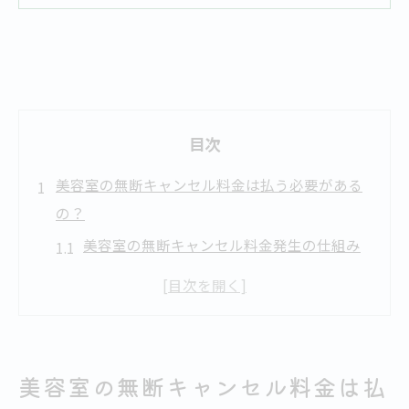
目次
美容室の無断キャンセル料金は払う必要がある
の？
美容室の無断キャンセル料金発生の仕組み
を解説
美容室の違約金支払い義務の有無と注意点
美容室で無断キャンセル時の請求リスクと
は
美容室の無断キャンセル料金は払
美容室で料金請求されるケースとその背景