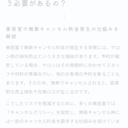
う必要があるの？
美容室の無断キャンセル料と法的根拠の関
係
急な無断キャンセル時に料金請求される理由と
美容室の無断キャンセル料金発生の仕組みを
は
解説
美容室が無断キャンセル料請求を行う理由
美容室で無断キャンセル料金が発生する背景には、サロ
美容室の損失とキャンセル料設定の実態
ン側の損失防止という大きな理由があります。予約が確
美容室予約キャンセル料が必要な背景事情
定している場合、サロンはその時間枠に合わせてスタッ
フや材料の準備を行い、他のお客様の予約を断ることも
美容室側の準備・損害とキャンセル料の関
あります。そのため、無断でキャンセルされると、直接
連
的な売上損失や在庫ロスが生じるのです。
美容室無断キャンセル料金が発生する根拠
美容室のキャンセル料を求められた時の正しい
こうしたリスクを軽減するために、多くの美容室では
対応法
「キャンセルポリシー」を設定し、無断キャンセル時に
は一定のキャンセル料金を請求する仕組みを設けていま
美容室キャンセル料請求時の冷静な対処法