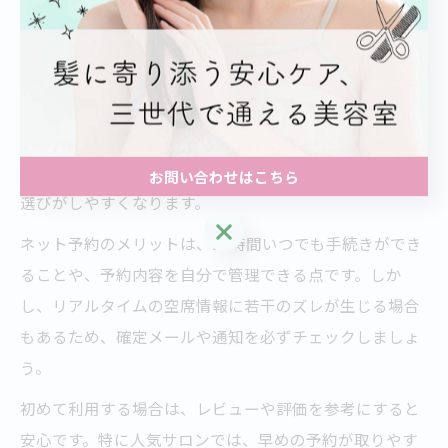
ネット予約で美容室を選ぶ際のポイント
ネット予約を利用する際は、複数の美容室の予約システ
ムや口コミ、スタイリストのプロフィールを比較するこ
とが大切です。予約サイトでは営業時間や空き状況、メ
ニューの詳細まで確認できるため、自分に合ったサロン
お問い合わせはこちら
選びがしやすくなります。
お問い合わせはこちら
ネット予約のメリットは、24時間いつでも手続きができ
ることや、予約内容を自分で管理できる点です。しか
し、リアルタイムの空席情報に若干のズレが生じる場合
もあるため、確定メールや通知を必ずチェックしましょ
う。
初めて利用する場合は、レビューや評価を参考にすると
安心です。特に人気サロンでは、早めの予約が取りやす