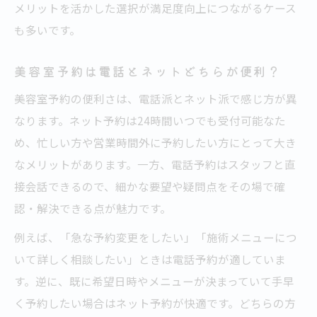
メリットを活かした選択が満足度向上につながるケース
予約ならネット派が選ばれる理由とは
も多いです。
美容室ネット予約が支持されるポイントを
解説
美容室予約は電話とネットどちらが便利？
美容室予約でネット派が増える実際の理由
美容室予約の便利さは、電話派とネット派で感じ方が異
ネット予約が美容室利用者に人気の背景と
なります。ネット予約は24時間いつでも受付可能なた
は
め、忙しい方や営業時間外に予約したい方にとって大き
美容室ネット予約が便利なシーンと活用法
なメリットがあります。一方、電話予約はスタッフと直
接会話できるので、細かな要望や疑問点をその場で確
美容室ネット予約ならではの安心感とは
認・解決できる点が魅力です。
電話予約が向いているシーンと注意点
例えば、「急な予約変更をしたい」「施術メニューにつ
美容室電話予約が活躍する場面を紹介
いて詳しく相談したい」ときは電話予約が適していま
美容室予約で電話ならではの安心感とは
す。逆に、既に希望日時やメニューが決まっていて手早
電話予約で美容室に伝えるべき注意点
く予約したい場合はネット予約が快適です。どちらの方
美容室予約の電話対応で失敗しないコツ