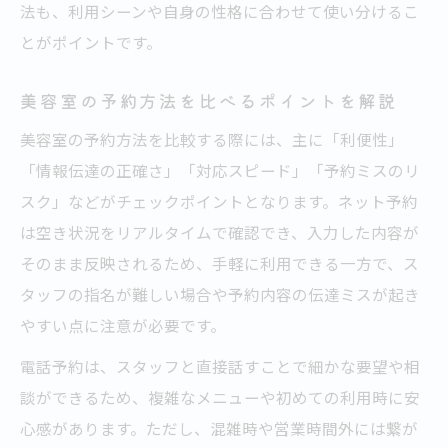
法も、利用シーンや自身の性格に合わせて使い分けるこ
美容室電話予約で押さえたいマナーと流れ
とがポイントです。
美容室予約で知っておきたいメリット比較
美容室ネット予約と電話予約のメリット比
美容室の予約方法を比べるポイントを解説
較
美容室の予約方法を比較する際には、主に「利便性」
美容室予約方法ごとの利便性を徹底検証
「情報伝達の正確さ」「対応スピード」「予約ミスのリ
美容室予約で失敗しない方法の選び方
スク」などがチェックポイントとなります。ネット予約
は空き状況をリアルタイムで確認でき、入力した内容が
美容室予約のメリットを最大限に活かすコ
そのまま反映されるため、手軽に利用できる一方で、ス
ツ
タッフの指名が難しい場合や予約内容の伝達ミスが起き
美容室予約で知るべきデメリットと対策法
やすい点に注意が必要です。
電話予約は、スタッフと直接話すことで細かな要望や相
談ができるため、複雑なメニューや初めての利用時に安
心感があります。ただし、混雑時や営業時間外には繋が