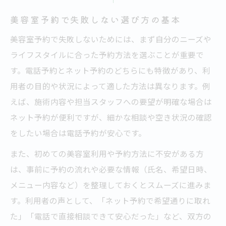
美容室予約でなぜネット派が増えているの
美容室予約で失敗しない選び方の基本
か
美容室予約で失敗しないためには、まず自分のニーズや
電話予約とネット予約使い分けの実際のメ
ライフスタイルに合った予約方法を選ぶことが重要で
リット
す。電話予約とネット予約のどちらにも特徴があり、利
美容室ネット予約の仕組みと活用ポイント
用者の目的や状況によって適した方法は異なります。例
えば、施術内容や担当スタッフへの要望が明確な場合は
美容室予約の電話とネットの得意分野を解
ネット予約が便利ですが、細かな相談や空き状況の確認
説
をしたい場合は電話予約が安心です。
美容室予約がスムーズになるコツを紹介
美容室予約をスムーズに進めるための工夫
また、初めての美容室利用や予約方法に不安がある方
は、事前に予約の流れや必要な情報（氏名、希望日時、
ネット予約で美容室を選ぶ際のポイント
メニュー内容など）を整理しておくとスムーズに進みま
電話予約で美容室に伝えるべき内容とは
す。利用者の声として、「ネット予約で希望通りに取れ
美容室予約でトラブルを避けるための秘訣
た」「電話で直接相談できて安心だった」など、双方の
美容室予約の失敗を防ぐ具体的な方法