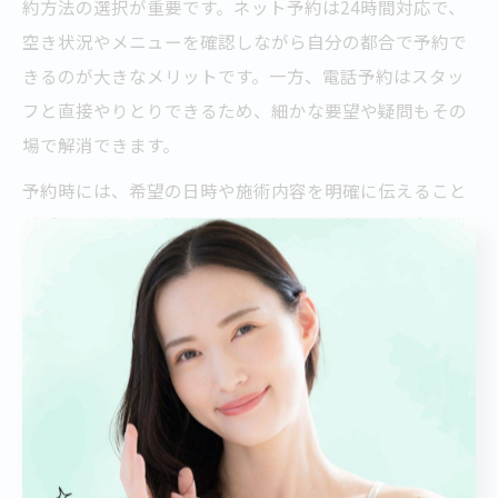
約方法の選択が重要です。ネット予約は24時間対応で、
空き状況やメニューを確認しながら自分の都合で予約で
きるのが大きなメリットです。一方、電話予約はスタッ
フと直接やりとりできるため、細かな要望や疑問もその
場で解消できます。
予約時には、希望の日時や施術内容を明確に伝えること
がポイントです。特に混雑が予想される土日や夕方の時
間帯は、早めの予約が安心につながります。ネット予約
の際は、メニュー選択やスタイリスト指名が可能かどう
かも事前に確認しましょう。
また、直前のキャンセルや遅刻は美容室に迷惑をかける
ため、やむを得ない場合はできるだけ早く連絡すること
がマナーです。こうした工夫によって、スムーズで快適
な美容室体験が実現できます。