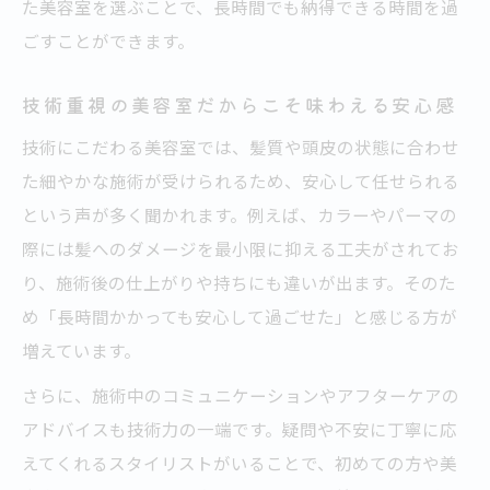
た美容室を選ぶことで、長時間でも納得できる時間を過
さ
ごすことができます。
美容室で理想仕上がりを叶えるためのヒント
技術重視の美容室だからこそ味わえる安心感
美容室で理想の仕上がりを実現するコツ
技術が高い美容室で満足を得るための工夫
技術にこだわる美容室では、髪質や頭皮の状態に合わせ
た細やかな施術が受けられるため、安心して任せられる
美容室の施術時間を有効に使うポイント
という声が多く聞かれます。例えば、カラーやパーマの
美容室でイメージ通りの仕上がりを叶える
際には髪へのダメージを最小限に抑える工夫がされてお
方法
り、施術後の仕上がりや持ちにも違いが出ます。そのた
美容室で相談力を高めるカウンセリング術
め「長時間かかっても安心して過ごせた」と感じる方が
増えています。
さらに、施術中のコミュニケーションやアフターケアの
アドバイスも技術力の一端です。疑問や不安に丁寧に応
えてくれるスタイリストがいることで、初めての方や美