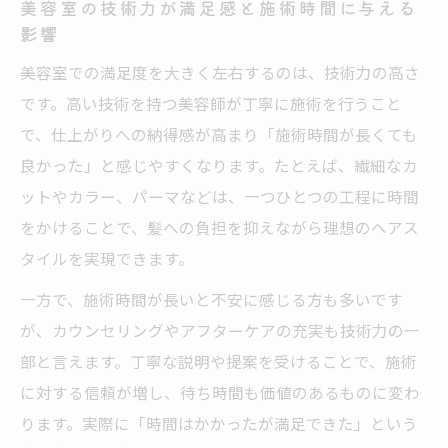
美容室の技術力が満足感と施術時間に与える
影響
美容室でリラックスできる時間の過ごし方
技術が高い美容室での待ち時間の価値
美容室での満足度を大きく左右するのは、技術力の高さ
です。高い技術を持つ美容師が丁寧に施術を行うこと
美容室の施術時間を快適に感じるポイント
で、仕上がりへの納得感が高まり「施術時間が長くても
美容室時間を自分磨きに活かす楽しみ方
良かった」と感じやすくなります。たとえば、繊細なカ
美容室で技術が気になる方への満足ポイント
ットやカラー、パーマなどは、一つひとつの工程に時間
美容室の高技術が満足へ導く理由と実感
をかけることで、髪への負担を抑えながら理想のヘアス
美容室で技術への期待を叶えるポイント
タイルを実現できます。
施術中の美容室コミュニケーションが満足
一方で、施術時間が長いと不安に感じる方も多いです
度に直結
が、カウンセリングやアフターケアの充実も技術力の一
美容室で納得できる仕上がりを得る秘訣
部と言えます。丁寧な説明や提案を受けることで、施術
美容室技術力を見極めるための注目点
に対する信頼が増し、待ち時間も価値のあるものに変わ
施術時間が長い美容室選びのコツと魅力
ります。実際に「時間はかかったが満足できた」という