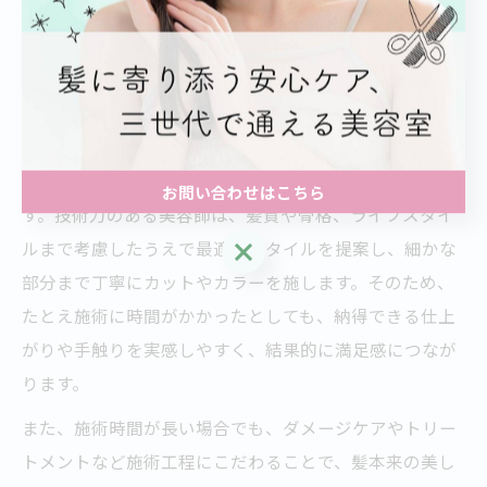
足ポイント
美容室の高技術が満足へ導く理由と実感
美容室で施術時間が長くなっても満足できる理由のひと
つは、高い技術力による仕上がりの質の高さにありま
お問い合わせはこちら
す。技術力のある美容師は、髪質や骨格、ライフスタイ
お問い合わせはこちら
ルまで考慮したうえで最適なスタイルを提案し、細かな
部分まで丁寧にカットやカラーを施します。そのため、
たとえ施術に時間がかかったとしても、納得できる仕上
がりや手触りを実感しやすく、結果的に満足感につなが
ります。
また、施術時間が長い場合でも、ダメージケアやトリー
トメントなど施術工程にこだわることで、髪本来の美し