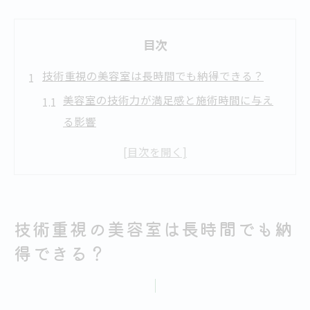
目次
技術重視の美容室は長時間でも納得できる？
美容室の技術力が満足感と施術時間に与え
る影響
長時間施術でも美容室で後悔しない選び方
技術重視の美容室だからこそ味わえる安心
感
美容室での施術時間と満足度の関係を知る
技術重視の美容室は長時間でも納
美容室技術が良い場合の時間の価値とは
得できる？
満足へ導く美容室の施術時間の過ごし方
美容室の施術時間を有意義に使う工夫とコ
ツ