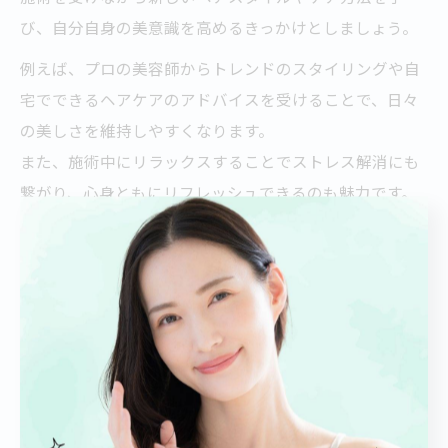
び、自分自身の美意識を高めるきっかけとしましょう。
例えば、プロの美容師からトレンドのスタイリングや自
宅でできるヘアケアのアドバイスを受けることで、日々
の美しさを維持しやすくなります。
また、施術中にリラックスすることでストレス解消にも
繋がり、心身ともにリフレッシュできるのも魅力です。
このように、美容室での時間を自分磨きに活用すること
で、施術後の満足度や自己肯定感が高まります。
忙しい日常の中でも、美容室でのひとときを自分だけの
贅沢な時間として楽しむことが大切です。
美容室で技術が気になる方への満