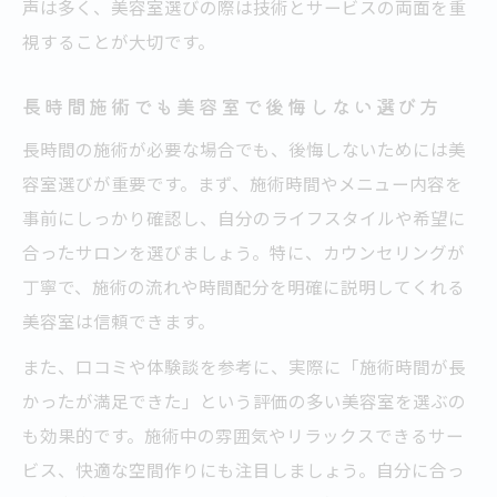
美容室で施術時間が長い場合のメリット
声は多く、美容室選びの際は技術とサービスの両面を重
視することが大切です。
美容室の技術力と施術時間のバランスを考
える
長時間施術でも美容室で後悔しない選び方
美容室選びで重視すべき施術時間のポイン
長時間の施術が必要な場合でも、後悔しないためには美
ト
容室選びが重要です。まず、施術時間やメニュー内容を
長時間でも快適に過ごせる美容室の特徴
事前にしっかり確認し、自分のライフスタイルや希望に
美容室施術時間が長くても満足できる理由
合ったサロンを選びましょう。特に、カウンセリングが
じっくり施術を受ける満足体感の理由
丁寧で、施術の流れや時間配分を明確に説明してくれる
美容室でじっくり施術を受ける価値と安心
美容室は信頼できます。
感
また、口コミや体験談を参考に、実際に「施術時間が長
技術重視の美容室が提供する満足体験とは
かったが満足できた」という評価の多い美容室を選ぶの
美容室施術時間を納得へ変える考え方
も効果的です。施術中の雰囲気やリラックスできるサー
美容室で満足度が上がる理由を徹底解説
ビス、快適な空間作りにも注目しましょう。自分に合っ
じっくり施術を受ける美容室ならではの良