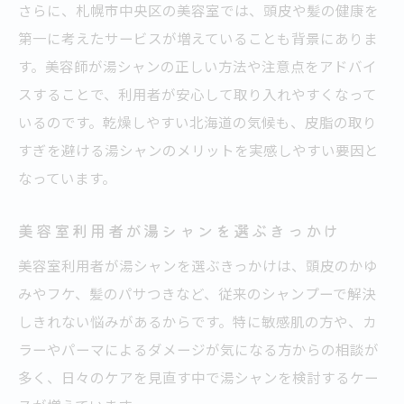
自宅でのお湯だけ洗髪は美容室とどう違う？
さらに、札幌市中央区の美容室では、頭皮や髪の健康を
美容室と自宅湯シャンのアプローチ比較
第一に考えたサービスが増えていることも背景にありま
お湯だけ洗髪で得られる効果と限界を解説
す。美容師が湯シャンの正しい方法や注意点をアドバイ
スすることで、利用者が安心して取り入れやすくなって
美容室のプロが語る施術との違い
いるのです。乾燥しやすい北海道の気候も、皮脂の取り
自宅湯シャンで補いきれない美容室の技術
すぎを避ける湯シャンのメリットを実感しやすい要因と
美容室と湯シャン、頭皮ケアの違いを分析
なっています。
美容室利用者が湯シャンを選ぶきっかけ
美容室利用者が湯シャンを選ぶきっかけは、頭皮のかゆ
みやフケ、髪のパサつきなど、従来のシャンプーで解決
しきれない悩みがあるからです。特に敏感肌の方や、カ
ラーやパーマによるダメージが気になる方からの相談が
多く、日々のケアを見直す中で湯シャンを検討するケー