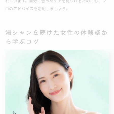
れています。自分に合ったケアを見つけるためにも、プ
ロのアドバイスを活用しましょう。
湯シャンを続けた女性の体験談か
ら学ぶコツ
美容室通いと湯シャンの併用実例を紹介
美容室で定期的にヘアケアを受けながら、自宅ではお湯
だけで髪を洗う“湯シャン”を取り入れる方が、札幌市中
央区でも増えてきています。実際、カラーやパーマなど
薬剤施術を受けた後は、頭皮や髪の状態を整えるために
湯シャンを組み合わせるケースが多いです。美容室のス
タイリストからは「施術後はシャンプー剤の使用を控