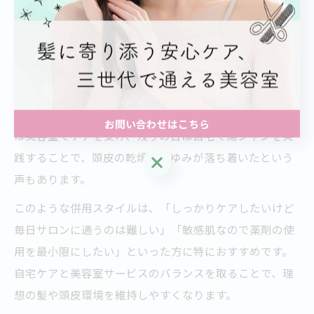
え、数日はお湯で優しく洗うと仕上がりが長持ちする」
というアドバイスもよく聞きます。
また、頭皮の悩みを抱える方が、サロンでの頭皮洗浄や
ヘッドスパと自宅の湯シャンを併用し、トラブルの予防
や改善を目指す事例も見られます。例えば、週に1～2回
お問い合わせはこちら
は美容室でケアを受け、残りの日は自宅で湯シャンを実
践することで、頭皮の乾燥やかゆみが落ち着いたという
お問い合わせはこちら
声もあります。
このような併用スタイルは、「しっかりケアしたいけど
毎日サロンに通うのは難しい」「敏感肌なので薬剤の使
用を最小限にしたい」といった方に特におすすめです。
自宅ケアと美容室サービスのバランスを取ることで、理
想の髪や頭皮環境を維持しやすくなります。