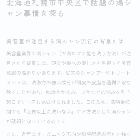
北海道札幌市中央区で話題の湯シ
湯シャンやめてほしい声と美容室の対応
ャン事情を探る
美容室でも注目される自宅お湯洗髪の効果とは
美容室目線で見るお湯だけ洗髪のメリット
湯シャン継続で感じる頭皮の変化と効果
美容室が注目する湯シャン流行の背景とは
美容室のプロが教える湯シャンの注意点
美容室業界で湯シャン（お湯だけで髪を洗う方法）が注
湯シャンの効果と美容室のケアの違い
目される背景には、頭皮や髪への優しさを重視する美容
意識の高まりがあります。従来のシャンプーやトリート
女性が自宅湯シャンで得られる実感とは
メントは、洗浄力の強い成分が頭皮の皮脂を過剰に取り
湯シャンを続けた女性の体験談から学ぶコツ
除くことがあり、乾燥やかゆみ、フケなどの悩みを引き
美容室通いと湯シャンの併用実例を紹介
起こすケースも見受けられました。このため、美容師の
湯シャン継続した女性の変化とリアル体験
間でも「必要以上に洗わない」ケア方法として湯シャン
美容室で得たアドバイスを湯シャンに活用
が話題となっているのです。
湯シャンだけで髪が変わる理由と方法
また、近年はオーガニック志向や環境配慮の流れも強く
湯シャン朝だけ実践のコツと注意点