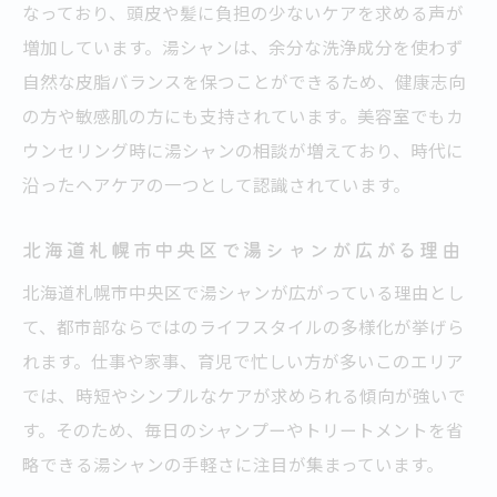
なっており、頭皮や髪に負担の少ないケアを求める声が
美容室目線で考える自宅湯シャンのメリット
増加しています。湯シャンは、余分な洗浄成分を使わず
美容室が教える湯シャンの長所と短所
自然な皮脂バランスを保つことができるため、健康志向
頭皮洗浄と湯シャンの違いを美容室解説
の方や敏感肌の方にも支持されています。美容室でもカ
美容室から見た自宅ケアのポイント
ウンセリング時に湯シャンの相談が増えており、時代に
沿ったヘアケアの一つとして認識されています。
湯シャンを美容室が推奨する理由とは
美容室利用者が実感する湯シャンの効果
北海道札幌市中央区で湯シャンが広がる理由
流行りの湯シャンが頭皮ケアにもたらすもの
北海道札幌市中央区で湯シャンが広がっている理由とし
美容室がおすすめする頭皮ケアと湯シャン
て、都市部ならではのライフスタイルの多様化が挙げら
湯シャンが頭皮に及ぼす影響を美容室解説
れます。仕事や家事、育児で忙しい方が多いこのエリア
美容室サービスと湯シャンの相乗効果
では、時短やシンプルなケアが求められる傾向が強いで
頭皮トラブルに悩む方へ湯シャンの提案
す。そのため、毎日のシャンプーやトリートメントを省
湯シャンと美容室のメニュー比較
略できる湯シャンの手軽さに注目が集まっています。