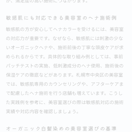
が、満足度の高い施術につながります。
札幌で自然派ヘナカラーを体験する魅力
敏感肌にも対応できる美容室のヘナ施術例
美容室で叶える自然派ヘナカラーの魅力
敏感肌の方が安心してヘナカラーを受けるには、美容室
札幌で選ばれる美容室のオーガニック施術
の対応力が重要です。なぜなら、敏感肌には刺激の少な
美容室が提案するヘナカラーの仕上がり感
いオーガニックヘナや、施術前後の丁寧な頭皮ケアが求
白髪染めと自然派ヘナの違いを美容室で体
められるからです。具体的な取り組み例としては、事前
感
パッチテストの実施、低刺激成分のヘナ使用、施術後の
美容室スタッフの技術力とオーガニック施
保湿ケアの徹底などがあります。札幌市中央区の美容室
術
では、敏感肌専用のカウンセリングや、アフターケアま
美容室選びで重視すべきヘナの特徴とは
で配慮したヘナ施術を行う店舗も増えています。こうし
美容室で注目されるヘナの成分と安全性
た実践例を参考に、美容室選びの際は敏感肌対応の施術
ヘナ美容室のカウンセリングが信頼の鍵
実績や対応内容を確認しましょう。
美容室選びで失敗しないヘナ施術の基準
オーガニック白髪染めの美容室選びの基準
オーガニック白髪染めに強い美容室の特徴