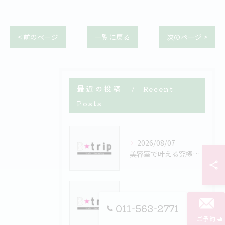
< 前のページ
一覧に戻る
次のページ >
最近の投稿
Recent
Posts
2026/08/07
美容室で叶える究極のカラーファンタジー体験と効果的なダメージレス白髪ケア解説
2026/08/06
011-563-2771
美容室のサロンカラーで一番のメーカー選びと現場で重視されるポイント徹底比較
ご予約