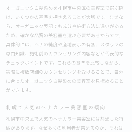
オーガニック白髪染めを札幌市中央区の美容室で選ぶ際
敏感肌に優しい美容室とヘナの選び方
は、いくつかの基準を押さえることが大切です。なぜな
ヘナ100パーセントの効果と美容室の対応
ら、オーガニック表記でも成分や施術方法に違いがある
美容室で受けるヘナ100パーセント施術の利
ため、確かな品質の美容室を選ぶ必要があるからです。
点
具体的には、ヘナの純度や産地表示の有無、スタッフの
ヘナ100パーセント導入美容室の見極め方
専門知識、施術前のカウンセリング内容などが代表的な
白髪染めに高評価の美容室とヘナの関係
チェックポイントです。これらの基準を比較しながら、
オーガニック志向の美容室が選ばれる理由
実際に複数店舗のカウンセリングを受けることで、自分
美容室のカウンセリングで重視すべき点
に合ったオーガニック白髪染めの美容室を見極めること
ができます。
札幌で人気のヘナカラー美容室の傾向
札幌市中央区で人気のヘナカラー美容室には共通した特
徴があります。なぜ多くの利用者が集まるのか、それは