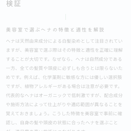
検証
オーガニック成分にこだわる美容室の対応
力
美容室で選ぶヘナの特徴と適性を解説
美容室のヘナ施術で気をつけたい頭皮ケア
口コミから見る敏感肌対応美容室の実力
ヘナは天然由来成分による白髪染めとして注目されてい
ますが、美容室で選ぶ際はその特徴と適性を正確に理解
美容室での白髪染めとヘナの比較ポイント
することが大切です。なぜなら、ヘナは自然成分である
オーガニック白髪染めを美容室で選ぶ理由
一方、全ての髪質や頭皮に必ずしも合うとは限らないた
美容室でオーガニック白髪染めが支持され
めです。例えば、化学薬剤に敏感な方には優しい選択肢
る訳
ですが、植物アレルギーがある場合は注意が必要です。
ヘナ100パーセントの効果を美容室で体験
代表的なヘナはオーガニックで低刺激ですが、配合成分
美容室のオーガニック施術と髪の健康維持
や施術方法によって仕上がりや適応範囲が異なることを
白髪染めに強い美容室のオーガニック施術
覚えておきましょう。こうした特徴を美容室で事前に確
例
認し、自身の髪や頭皮の状態に合ったヘナを選ぶこと
美容室の選び方で変わるヘナの仕上がり