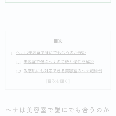
目次
ヘナは美容室で誰にでも合うのか検証
美容室で選ぶヘナの特徴と適性を解説
敏感肌にも対応できる美容室のヘナ施術例
オーガニック白髪染めの美容室選びの基準
札幌で人気のヘナカラー美容室の傾向
美容室のカウンセリングで知るヘナの相性
敏感肌向けヘナ施術の安心ポイント解説
ヘナは美容室で誰にでも合うのか
美容室で敏感肌に配慮したヘナの選び方