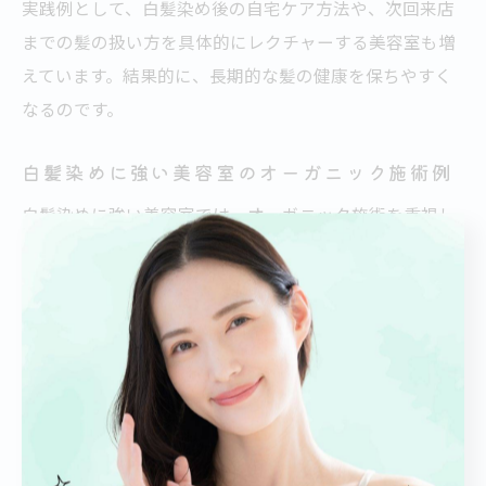
実践例として、白髪染め後の自宅ケア方法や、次回来店
までの髪の扱い方を具体的にレクチャーする美容室も増
えています。結果的に、長期的な髪の健康を保ちやすく
なるのです。
白髪染めに強い美容室のオーガニック施術例
白髪染めに強い美容室では、オーガニック施術を重視し
た具体的な取り組みが見られます。例えば、札幌市中央
区の一部サロンでは、カウンセリングを徹底し、個々の
髪質や頭皮の状態に合わせてヘナやオーガニックカラー
を提案。施術前には必ずパッチテストを行い、アレルギ
ーや敏感肌にも配慮します。さらに、髪へのダメージを
抑えるために、施術工程ごとに保湿ケアや頭皮マッサー
ジを取り入れるケースも。これにより、安心して美しい
色味と健康な髪を両立できる施術例が増えています。