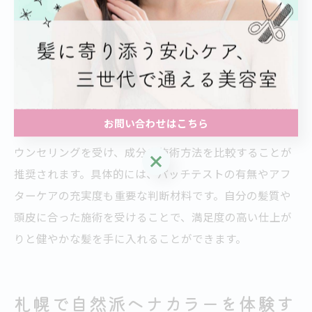
美容室の選び方で変わるヘナの仕上がり
ヘナの仕上がりは、美容室の選び方次第で大きく変わり
ます。信頼できる美容室を選ぶポイントは、オーガニッ
ク施術の経験値やカウンセリングの丁寧さ、敏感肌への
お問い合わせはこちら
対応力です。札幌市中央区では、複数の美容室で事前カ
ウンセリングを受け、成分や施術方法を比較することが
お問い合わせはこちら
推奨されます。具体的には、パッチテストの有無やアフ
ターケアの充実度も重要な判断材料です。自分の髪質や
頭皮に合った施術を受けることで、満足度の高い仕上が
りと健やかな髪を手に入れることができます。
札幌で自然派ヘナカラーを体験す