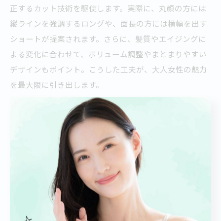
正するカット技術を駆使します。実際に、丸顔の方には
縦ラインを強調するロングや、面長の方には横幅を出す
ショートが提案されます。さらに、髪質やエイジングに
よる変化に合わせて、ボリューム調整やまとまりやすい
デザインもポイント。こうした工夫が、大人女性の魅力
を最大限に引き出します。
年齢を感じさせない艶髪を美容室で叶える
年齢を感じさせない艶髪を実現するためには、髪質改善
トリートメントや定期的なケアが不可欠です。札幌市中
央区の美容室では、エイジング毛向けの保湿力の高いト
リートメントや、ダメージ補修に特化したケアが充実し
ています。例えば、施術前後の髪質チェックや、ホーム
ケアのアドバイスも行い、持続的な艶髪をサポート。年