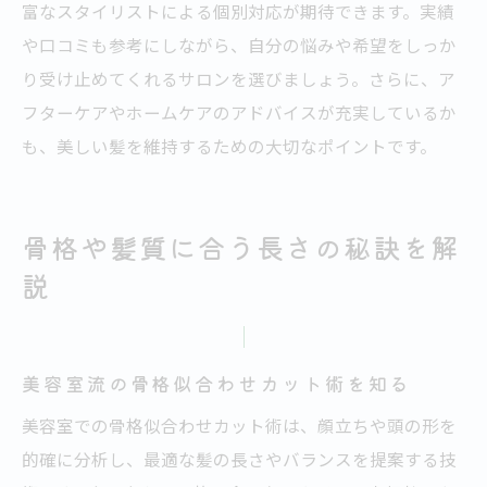
富なスタイリストによる個別対応が期待できます。実績
美容室選びで失敗しないポイントを解説
や口コミも参考にしながら、自分の悩みや希望をしっか
満足度の高い美容室のオーダー方法とは
り受け止めてくれるサロンを選びましょう。さらに、ア
フターケアやホームケアのアドバイスが充実しているか
美容室活用で理想の自分に近づく方法
も、美しい髪を維持するための大切なポイントです。
骨格や髪質に合う長さの秘訣を解
説
美容室流の骨格似合わせカット術を知る
美容室での骨格似合わせカット術は、顔立ちや頭の形を
的確に分析し、最適な髪の長さやバランスを提案する技