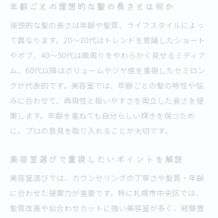
美容室選びでライフスタイルを意識するコ
年齢ごとの理想的な髪の長さとは何か
ツ
理想的な髪の長さは年齢や髪質、ライフスタイルによっ
エイジング世代が輝く髪型のトレンド分析
て異なります。20～30代はトレンドを意識したショート
美容室発エイジング世代向け髪型トレンド
やボブ、40～50代は顔周りをやわらかく見せるミディア
大人世代が似合う美容室の最新ヘアスタイ
ム、60代以降はボリュームやツヤ感を重視したセミロン
ル
グが代表的です。美容室では、年齢ごとの髪の特性や悩
美容室で叶えるエイジングケアの髪型術
みに合わせて、再現性と扱いやすさを両立した長さを提
案します。年齢を重ねても自分らしい輝きを保つため
美容室で人気の若見えカットを徹底解説
に、プロの意見を取り入れることが大切です。
札幌美容室で話題のトレンドヘアを紹介
美容室で年齢を問わず輝く髪型を選ぶ秘訣
美容室選びで重視したいポイントを解説
理想の自分に近づく髪型選びを美容室で
美容室選びでは、カウンセリングの丁寧さや髪質・年齢
美容室で理想を叶えるカウンセリング術
に合わせた提案力が重要です。特に札幌市中央区では、
似合う髪型を美容室で見つけるための流れ
髪質改善や似合わせカットに強い美容室が多く、経験豊
美容室で叶える自分らしい髪型選びのコツ