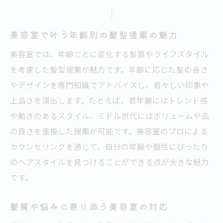
美容室流の骨格似合わせカット術を知る
髪質ごとに変わる似合う髪の長さの選び方
美容室で叶う年齢別の髪型提案の魅力
くせ毛にも対応する美容室のカット技術
美容室では、年齢ごとに変化する髪質やライフスタイル
美容室で相談できる骨格補正の切り方とは
を考慮した髪型提案が魅力です。年齢に応じた髪の長さ
札幌の美容室が提案する骨格別ヘアスタイ
やデザインを専門知識でアドバイスし、若々しい印象や
ル
上品さを演出します。たとえば、若年層にはトレンド感
美容室で自分に合う長さを見つけるポイン
や動きのあるスタイル、ミドル世代にはボリュームや品
ト
の良さを重視した提案が可能です。美容室のプロによる
大人女性が若々しく見える髪型のポイント
カウンセリングを通じて、自分の年齢や個性にぴったり
美容室が提案する若々しさを引き出す長さ
のヘアスタイルを見つけることができる点が大きな魅力
大人女性の印象を変える美容室の髪型術
です。
年齢を感じさせない艶髪を美容室で叶える
髪質や悩みに寄り添う美容室の対応
大人世代も挑戦しやすい美容室のカット法