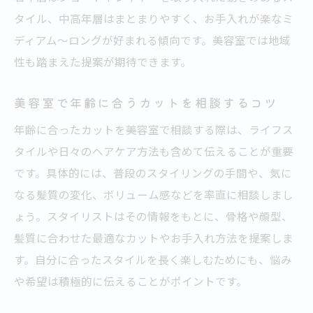
タイル、中高年層はまとまりやすく、お手入れが楽なミ
くせ毛やうねりに合う美容室のカット法
ディアム～ロングが好まれる傾向です。美容室では地域
美容室で扱いやすい長さに変えるポイント
性も踏まえた提案が期待できます。
ダメージが気になる方への美容室の対応策
美容室で悩みを解消する似合う髪型提案
美容室で年齢に合うカットを相談するコツ
美容室のプロが教える悩み解決ヘアスタイ
年齢に合ったカットを美容室で相談する際は、ライフス
ル
タイルや日々のヘアケア方法も含めて伝えることが重要
ライフステージ別ヘアスタイルの選び方
です。具体的には、普段のスタイリングの手間や、気に
美容室で叶えるライフステージ別髪型選び
なる髪質の変化、ボリューム感などを率直に相談しまし
年齢や生活の変化に合わせた美容室提案術
ょう。スタイリストはその情報をもとに、骨格や顔型、
髪質に合わせた最適なカットやお手入れ方法を提案しま
美容室が提案する忙しい女性向けの髪型
す。自分に合ったスタイルを長く楽しむためにも、悩み
子育て世代にもおすすめ美容室のカット法
や希望は積極的に伝えることがポイントです。
美容室で時短お手入れできる長さの工夫