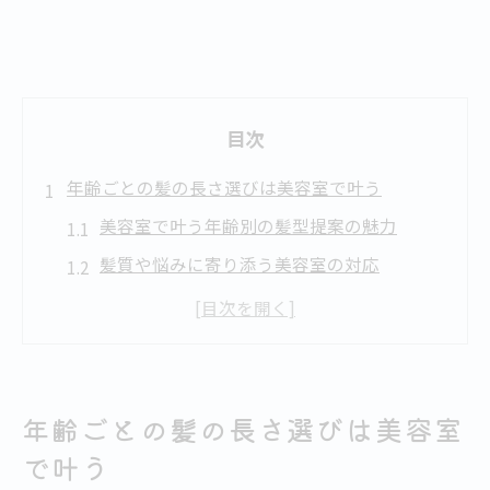
目次
年齢ごとの髪の長さ選びは美容室で叶う
美容室で叶う年齢別の髪型提案の魅力
髪質や悩みに寄り添う美容室の対応
札幌の美容室で支持される長さの傾向
美容室で年齢に合うカットを相談するコツ
年齢ごとの理想的な髪の長さとは何か
美容室選びで重視したいポイントを解説
年齢ごとの髪の長さ選びは美容室
骨格や髪質に合う長さの秘訣を解説
で叶う