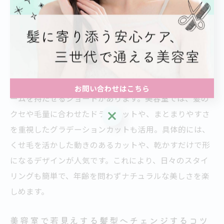
齢を問わず髪のコンディションを整えることで、若々し
く健康的な印象を維持できます。
大人世代も挑戦しやすい美容室のカット法
大人世代が挑戦しやすいカット法として、重さと軽さの
バランスを調整するレイヤーカットや、トップにボリュ
お問い合わせはこちら
ームを持たせるショートがあります。美容室では、髪の
お問い合わせはこちら
クセや毛量に合わせたドライカットや、まとまりやすさ
を重視したグラデーションカットも活用。具体的には、
くせ毛を活かした動きのあるカットや、乾かすだけで形
になるデザインが人気です。これにより、日々のスタイ
リングも簡単で、年齢を問わずナチュラルな美しさを楽
しめます。
美容室で若見えする髪型へチェンジするコツ