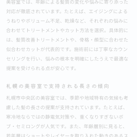
美容室で若見えする髪型へチェンジするコ
美容室では、年齢による髪質の変化や悩みに寄り添った
ツ
対応が徹底されています。たとえば、エイジングによる
うねりやボリューム不足、乾燥など、それぞれの悩みに
トレンドを押さえた美容室の髪型提案例
合わせてトリートメントやカット方法を選択。具体的に
美容室で叶う髪質改善と似合わせカット術
は、髪質改善トリートメントや、骨格・顔型に合わせた
髪質改善トリートメントの効果を美容室で
似合わせカットが代表的です。施術前には丁寧なカウン
体感
セリングを行い、悩みの根本を明確にしたうえで最適な
美容室の似合わせカットのメリットと実例
提案を受けられる点が安心です。
札幌で人気の美容室が勧める髪質ケア方法
美容室でできる髪質改善と長さの関係を解
札幌の美容室で支持される長さの傾向
説
札幌市中央区の美容室では、季節や地域特有の気候も考
美容室の髪質改善メニューの選び方ガイド
慮した髪の長さの提案が支持されています。たとえば、
髪質や年齢にあわせた美容室での施術事例
寒冷地ならではの静電気対策や、重くなりすぎないボ
髪の悩み別に考える理想の長さとは何か
ブ・セミロングが人気です。また、年齢層別に見ると、
若年層はショートやレイヤーを取り入れた動きのあるス
美容室で相談したい髪の悩み別長さ提案