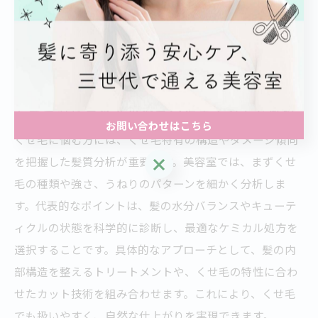
の高いスタイルを提供しています。また、カウンセリン
グ時に現状の髪の状態を数値化し、施術後の変化を比較
することも一般的です。これらの技術が、美しい仕上が
りと満足度向上につながっています。
くせ毛対応美容室の髪質分析ポイントを解説
お問い合わせはこちら
くせ毛に悩む方には、くせ毛特有の構造やダメージ傾向
お問い合わせはこちら
を把握した髪質分析が重要です。美容室では、まずくせ
毛の種類や強さ、うねりのパターンを細かく分析しま
す。代表的なポイントは、髪の水分バランスやキューテ
ィクルの状態を科学的に診断し、最適なケミカル処方を
選択することです。具体的なアプローチとして、髪の内
部構造を整えるトリートメントや、くせ毛の特性に合わ
せたカット技術を組み合わせます。これにより、くせ毛
でも扱いやすく、自然な仕上がりを実現できます。