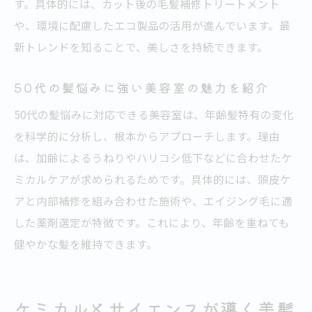
す。具体的には、カット後の毛髪補修トリートメント
50代におすすめの美容室で髪質改善を実感
や、環境に配慮したエコ製品の活用が進んでいます。最
サイエンス重視の美容室選びで失敗しない
新トレンドを知ることで、美しさを持続できます。
方法
50代の髪悩みに強い美容室の魅力を紹介
理想のヘアケアは美容室で叶う理由
50代の髪悩みに対応できる美容室は、年齢髪特有の変化
美容室で受ける理想ヘアケアのステップを
を科学的に分析し、根本からアプローチします。理由
紹介
は、加齢によるうねりやハリコシ低下などに合わせたケ
科学的アプローチが叶える美髪の秘訣とは
ミカルケアが求められるためです。具体的には、頭皮ケ
美容室のプロ技術で髪悩みを根本から改善
アと内部補修を組み合わせた施術や、エイジング毛に適
カットが上手い美容室のヘアケア提案術
した薬剤選定が特徴です。これにより、年齢を重ねても
くせ毛やエイジングケアも美容室なら安心
健やかな髪を維持できます。
最新美容室で体験できるヘアケアの魅力
美しさを持続するための美容室活用術
ケミカルとサイエンスが導く美髪
美容室定期利用で美髪をキープするコツ