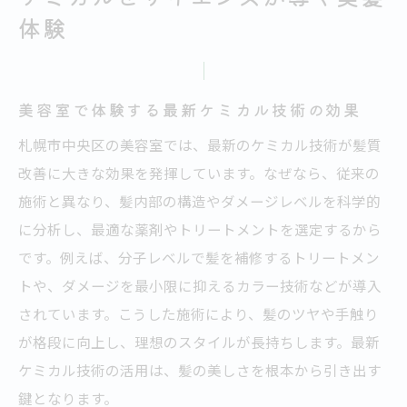
体験
札幌で評判の美容室の活用法を紹介
ホームケアと美容室の効果的な組み合わせ
美容室の科学的メンテナンスで美しさ長持
美容室で体験する最新ケミカル技術の効果
ち
札幌市中央区の美容室では、最新のケミカル技術が髪質
くせ毛対策に強い美容室の利用ポイント
改善に大きな効果を発揮しています。なぜなら、従来の
カットが上手い美容室のリピート術まとめ
施術と異なり、髪内部の構造やダメージレベルを科学的
札幌で求められる美容室の進化と未来
に分析し、最適な薬剤やトリートメントを選定するから
美容室業界の未来を拓くケミカルサイエン
です。例えば、分子レベルで髪を補修するトリートメン
ス技術
トや、ダメージを最小限に抑えるカラー技術などが導入
札幌の美容室が進化する理由と今後の展望
されています。こうした施術により、髪のツヤや手触り
美容室の最新トレンドと顧客ニーズへの対
が格段に向上し、理想のスタイルが長持ちします。最新
応
ケミカル技術の活用は、髪の美しさを根本から引き出す
科学的視点で進化する美容室のサービス紹
鍵となります。