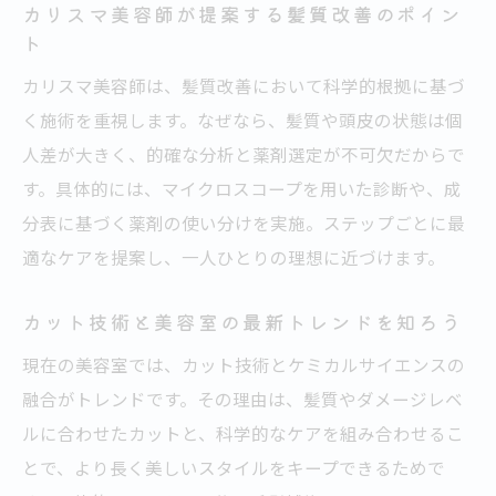
流れ
カリスマ美容師が提案する髪質改善のポイン
ト
ケミカル技術で美髪を保つ美容室の工夫
カリスマ美容師は、髪質改善において科学的根拠に基づ
札幌の美容室が実践するエイジングケア最
く施術を重視します。なぜなら、髪質や頭皮の状態は個
前線
人差が大きく、的確な分析と薬剤選定が不可欠だからで
くせ毛悩みを解決する美容室の最新トリー
す。具体的には、マイクロスコープを用いた診断や、成
トメント
分表に基づく薬剤の使い分けを実施。ステップごとに最
美容室選びに迷う方へ科学的アドバイス
適なケアを提案し、一人ひとりの理想に近づけます。
科学的視点で美容室を選ぶ際のチェックポ
イント
カット技術と美容室の最新トレンドを知ろう
カットが上手い美容室を見極めるコツを解
現在の美容室では、カット技術とケミカルサイエンスの
説
融合がトレンドです。その理由は、髪質やダメージレベ
美容室の口コミと髪質診断で理想のサロン
ルに合わせたカットと、科学的なケアを組み合わせるこ
探し
とで、より長く美しいスタイルをキープできるためで
くせ毛対応美容室の選び方とその理由