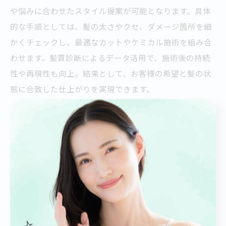
や悩みに合わせたスタイル提案が可能となります。具体
的な手順としては、髪の太さやクセ、ダメージ箇所を細
かくチェックし、最適なカットやケミカル施術を組み合
わせます。髪質診断によるデータ活用で、施術後の持続
性や再現性も向上。結果として、お客様の希望と髪の状
態に合致した仕上がりを実現できます。
札幌のカット上手い美容室が使う分析テクニ
ック
札幌市中央区でカットが上手いと評判の美容室は、独自
の分析テクニックを導入しています。具体的には、髪の
成長サイクルやクセの出方、毛流れなどを詳細に観察
し、サイエンスに基づいたカット方法を採用。代表的な
手法としては、髪質データの蓄積と分析により、再現性