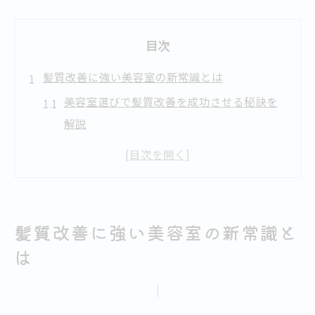
目次
髪質改善に強い美容室の新常識とは
美容室選びで髪質改善を成功させる秘訣を
解説
札幌でカットが上手い美容室の特徴とは
美容室で叶うくせ毛や年齢髪への新アプロ
ーチ
カリスマ美容師が提案する髪質改善のポイ
髪質改善に強い美容室の新常識と
ント
は
カット技術と美容室の最新トレンドを知ろ
う
50代の髪悩みに強い美容室の魅力を紹介