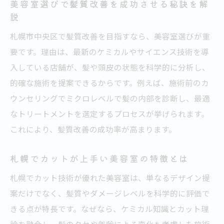
美容室選びで髪質改善を成功させる秘訣を解
ケミカルとサイエンスが導く美髪体験
説
美容室で体験する最新ケミカル技術の効果
札幌市中央区で髪質改善を目指すなら、美容室選びが重
科学的ケアで髪の未来を守る美容室の実力
要です。理由は、最新のケミカルやサイエンス技術を導
入している店舗が、髪や頭皮の状態を科学的に分析し、
サイエンスを活かした髪質改善美容室の選
的確な施術を提案できるからです。例えば、施術前のカ
び方
ウンセリングでミクロレベルで髪の内部を診断し、最適
美容室で受けるエイジングケアの新常識を
なトリートメントを選定するプロセスが挙げられます。
紹介
これにより、髪質改善の成功率が高まります。
カットが上手い美容室の科学的アプローチ
とは
札幌でカットが上手い美容室の特徴とは
札幌で評判の美容室が実践する美髪メソッ
札幌でカット技術が優れた美容室は、単なるデザイン提
ド
案だけでなく、髪質やダメージレベルを科学的に評価で
今注目される美容室の髪質分析技術
きる点が特長です。なぜなら、ケミカル知識とカット理
美容室で受ける髪質分析のメリットと効果