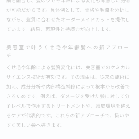
論を融合し、髪のクセや年齢による変化も考慮した施術
科学的視点からの美容室カウンセリング術
が可能だからです。具体例として、骨格や毛流を分析し
美容室の髪質診断で理想のヘアスタイル実
ながら、髪質に合わせたオーダーメイドカットを提供し
現
ています。結果、再現性と持続力が向上します。
札幌のカット上手い美容室が使う分析テク
美容室で叶うくせ毛や年齢髪への新アプロー
ニック
チ
くせ毛対応美容室の髪質分析ポイントを解
くせ毛や年齢による髪質変化には、美容室でのケミカル
説
サイエンス技術が有効です。その理由は、従来の施術に
最新分析技術が美容室選びに役立つ理由
加え、成分分析や内部構造補修によって根本から改善で
くせ毛や年齢髪を変える最新施術法
きるためです。例えば、ダメージを受けた髪に対して分
美容室で叶うくせ毛改善の施術事例を紹介
子レベルで作用するトリートメントや、頭皮環境を整え
年齢に合わせた美容室の髪質改善メニュー
るケアが代表的です。これらの新アプローチで、扱いや
とは
すく美しい髪へ導きます。
カットが上手い美容室のくせ毛対応施術の