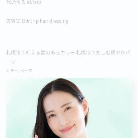
代通える #btrip
美容室 B★trip hair dressing
札幌市で叶える艶のあるカラー
札幌市で楽しむ緩やかパ
ーマ
カラー
パーマ
< 前のページ
一覧に戻る
次のページ >
関連タグ